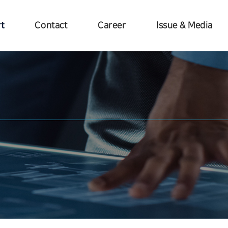
t
Contact
Career
lssue & Media