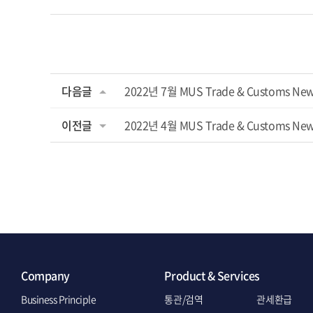
다음글
2022년 7월 MUS Trade & Customs Ne
이전글
2022년 4월 MUS Trade & Customs Ne
Company
Product & Services
Business Principle
통관/검역
관세환급