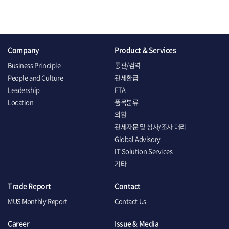
Company
Product & Services
Business Principle
통관/검역
People and Culture
관세환급
Leadership
FTA
Location
품목분류
외환
관세자문 및 심사/조사 대리
Global Advisory
IT Solution Services
기타
Trade Report
Contact
MUS Monthly Report
Contact Us
Career
Issue & Media